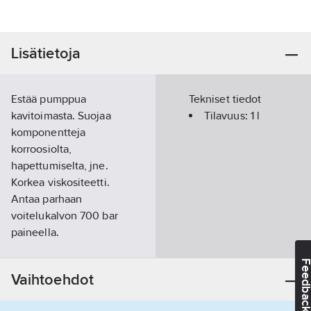
Lisätietoja
Estää pumppua
Tekniset tiedot
kavitoimasta. Suojaa
Tilavuus:
1
l
komponentteja
korroosiolta,
hapettumiselta, jne.
Korkea viskositeetti.
Antaa parhaan
voitelukalvon 700 bar
paineella.
Tuotenumero
T13001322
Feedba
Toimittajan
04-HF-95X
Vaihtoehdot
tuotenumero:
Materiaaliluokka
K0670B