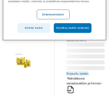
sosiaalisen median, mainonta- ja analytiikkakumppaneidemme kanssa.
Palvelut
Hydrauliikkaöljy
Enerpac HF-95
Toimialat
Evästeasetukset
HYDRAULIIKKAÖLJY 1
Asioi meillä
L DH ENERPAC HF-
95X
Hylkää kaikki
Hyväksy kaikki evästeet
Artikkelit
Tuotenumero
T13001322
Toimittajan
A-klubi
04-HF-95X
tuotenumero:
Kirjaudu sisään
Nähdäksesi
varastosaldon ja hinnan