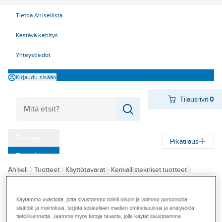
Tietoa Ahlsellista
Kestävä kehitys
Yhteystiedot
Kirjaudu sisään
Tilausrivit
0
Tuotteet
Pikatilaus
‎Tarjoukset
Ahlsell
Tuotteet
Käyttötavarat
Kemiallistekniset tuotteet
Myymälät
Öljyt, rasvat ja lastuamisaineet
Voiteluöljyt
Tapahtumat
Hydrauliikka- ja kiertovoiteluöljyt
Käytämme evästeitä, jotta sivustomme toimii oikein ja voimme personoida
sisältöä ja mainoksia, tarjota sosiaalisen median ominaisuuksia ja analysoida
Konseptit
tietoliikennettä. Jaamme myös tietoja tavasta, jolla käytät sivustoamme
ENERPAC