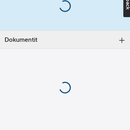
Administration Title 21
CFR 178.3570 -
vaatimukset käyttöön
kohteissa, joissa on
olemassa satunnaisen
elintarvikekosketuksen
Dokumentit
mahdollisuus. Mobil
DTE FM -sarjan öljyt
valmistetaan ISO
22000 -sertifioiduissa
tuotantolaitoksissa,
jotka täyttävät myös
ISO 21469 -standardin,
mikä auttaa
varmistamaan
tuotteen korkean
laatutason säilymisen.
Nämä korkealaatuiset