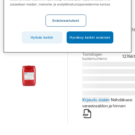
Palvelut
Elintarvikeöljy
sosiaalisen median, mainonta- ja analytiikkakumppaneidemme kanssa.
Mobil DTE FM -
Toimialat
sarja
Evästeasetukset
Asioi meillä
ELINTARVIKEKELPOINEN
Artikkelit
ÖLJY 20L MOBIL DTE
Hylkää kaikki
Hyväksy kaikki evästeet
FM 32 PAIL
A-klubi
Tuotenumero
731619
Toimittajan
127661
tuotenumero:
Kirjaudu sisään
Nähdäksesi
varastosaldon ja hinnan