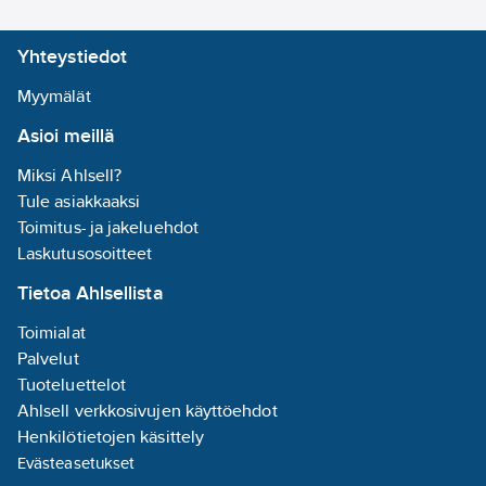
öljyt ovat mauttomia ja
hajuttomia, ja ne
Yhteystiedot
valmistetaan
myrkyttömistä,
Myymälät
NSF/FDA
Asioi meillä
hyväksytyistä
elintarvikelaatuisista
Miksi Ahlsell?
lisäaineista ja
Tule asiakkaaksi
perusöljyistä.
Toimitus- ja jakeluehdot
Lisäaineistuksen
Laskutusosoitteet
ansiosta öljyt
Tietoa Ahlsellista
suojaavat hyvin
kulumiselta ja
Toimialat
ruostumiselta, minkä
Palvelut
lisäksi niillä on
Tuoteluettelot
erinomainen
Ahlsell verkkosivujen käyttöehdot
hapettumiskestävyys.
Henkilötietojen käsittely
Öljyt auttavat
Evästeasetukset
pitämään järjestelmät