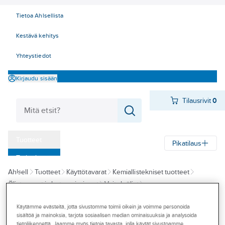
Tietoa Ahlsellista
Kestävä kehitys
Yhteystiedot
Kirjaudu sisään
Tilausrivit
0
Tuotteet
Pikatilaus
‎Tarjoukset
Ahlsell
Tuotteet
Käyttötavarat
Kemiallistekniset tuotteet
Myymälät
Öljyt, rasvat ja lastuamisaineet
Voiteluöljyt
Tapahtumat
Hydrauliikka- ja kiertovoiteluöljyt
Käytämme evästeitä, jotta sivustomme toimii oikein ja voimme personoida
Konseptit
sisältöä ja mainoksia, tarjota sosiaalisen median ominaisuuksia ja analysoida
MOBIL
tietoliikennettä. Jaamme myös tietoja tavasta, jolla käytät sivustoamme