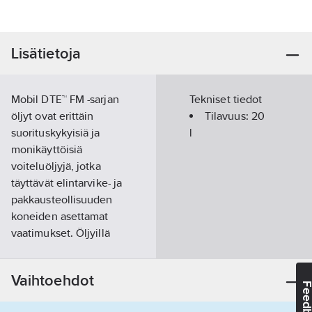
Lisätietoja
Mobil DTE™ FM -sarjan
Tekniset tiedot
öljyt ovat erittäin
Tilavuus:
20
suorituskykyisiä ja
l
monikäyttöisiä
voiteluöljyjä, jotka
täyttävät elintarvike- ja
pakkausteollisuuden
koneiden asettamat
vaatimukset. Öljyillä
on NSF H1 -
hyväksyntä, minkä
Vaihtoehdot
lisäksi ne täyttävät
Feedba
USA:n Food and Drug