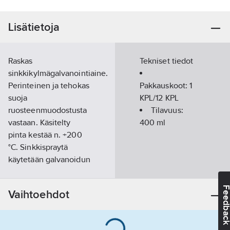
Lisätietoja
Raskas
Tekniset tiedot
sinkkikylmägalvanointiaine.
Perinteinen ja tehokas
Pakkauskoot:
1
suoja
KPL/12 KPL
ruosteenmuodostusta
Tilavuus:
vastaan. Käsitelty
400
ml
pinta kestää n. +200
°C. Sinkkispraytä
käytetään galvanoidun
pinnan
korjausmaalina,
Feedba
Vaihtoehdot
paikkausmaalina
hitsaussaumoihin,
putkistoihin ja