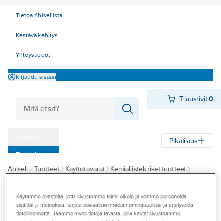
Tietoa Ahlsellista
Kestävä kehitys
Yhteystiedot
Kirjaudu sisään
Tilausrivit
0
Tuotteet
Pikatilaus
‎Tarjoukset
Ahlsell
Tuotteet
Käyttötavarat
Kemiallistekniset tuotteet
Myymälät
Öljyt, rasvat ja lastuamisaineet
Ruosteenirroitus- ja suoja-aineet
Tapahtumat
Käytämme evästeitä, jotta sivustomme toimii oikein ja voimme personoida
AT-TUOTE
sisältöä ja mainoksia, tarjota sosiaalisen median ominaisuuksia ja analysoida
Konseptit
Sinkkispray AT-
tietoliikennettä. Jaamme myös tietoja tavasta, jolla käytät sivustoamme