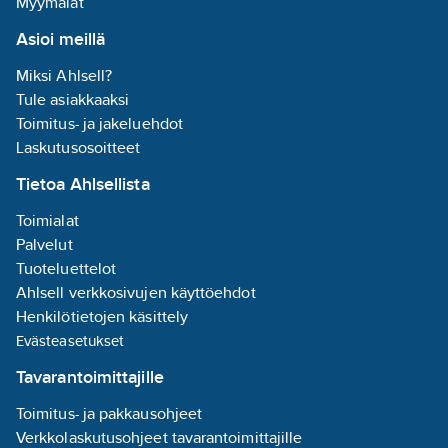
Myymälät
6416631042502
koodi:
Asioi meillä
Materiaaliluokka
K0607B
Miksi Ahlsell?
Tule asiakkaaksi
Toimitus- ja jakeluehdot
Laskutusosoitteet
Tietoa Ahlsellista
Toimialat
Palvelut
Tuoteluettelot
Ahlsell verkkosivujen käyttöehdot
Henkilötietojen käsittely
Evästeasetukset
Tavarantoimittajille
Toimitus- ja pakkausohjeet
Verkkolaskutusohjeet tavarantoimittajille