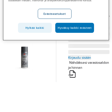
sosiaalisen median, mainonta- ja analytiikkakumppaneidemme kanssa.
Palvelut
tuote 4250
SINKKISPRAY AT-4250
Toimialat
Evästeasetukset
Tuotenumero
T06000449
Toimittajan
Asioi meillä
AT-4250
tuotenumero:
Hylkää kaikki
Hyväksy kaikki evästeet
Artikkelit
A-klubi
Kirjaudu sisään
Nähdäksesi varastosaldon
ja hinnan