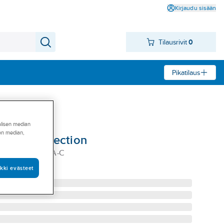
Kirjaudu sisään
Tilausrivit
0
Pikatilaus
alisen median
sen median,
taja a-collection
A EKO 500ML A-C
kki evästeet
27