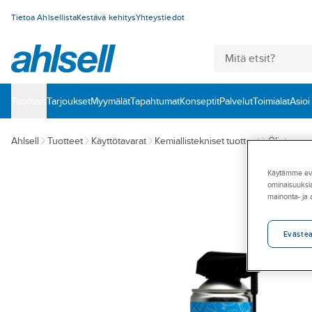
Tietoa Ahlsellista
Kestävä kehitys
Yhteystiedot
Tuotteet
‎Tarjoukset
Myymälät
Tapahtumat
Konseptit
Palvelut
Toimialat
Asioi
Ahlsell
Tuotteet
Käyttötavarat
Kemiallistekniset tuotteet
Öljyt, rasv
Käytämme eväs
ominaisuuksia
mainonta- ja
Eväste