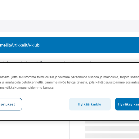
 meillä
Artikkelit
A-klubi
at ja lastuamisaineet
Ruosteenirroitus- ja suoja-aineet
teitä, jotta sivustomme toimii oikein ja voimme personoida sisältöä ja mainoksia, tarjota sosia
A-COLLECTION
 ja analysoida tietoliikennettä. Jaamme myös tietoja tavasta, jolla käytät sivustoamme sosiaali
Tunkeutuva irroit
 analytiikkakumppaneidemme kanssa.
TUNKEUTUVA IRROTTAJ
Tuotenumero
70037216
Hylkää kaikki
Hyväksy kai
asetukset
Toimittajan tuotenumero:
84