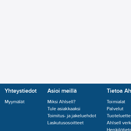
Yhteystiedot
Asioi meillä
Tietoa Ah
Myymälät
Miksi Ahlsell?
Toimialat
Tule asiakkaaksi
Palvelut
Toimitus- ja jakeluehdot
Tuoteluette
Laskutusosoitteet
Ahlsell ver
Henkilötieto