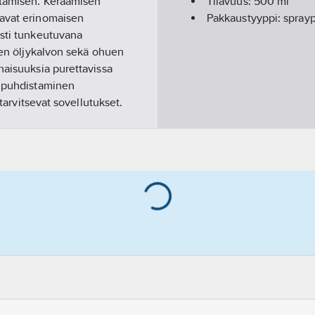
ttamisen. Keraamisen
Tilavuus:
500
ml
aavat erinomaisen
Pakkaustyyppi:
sprayp
esti tunkeutuvana
isen öljykalvon sekä ohuen
naisuuksia purettavissa
n puhdistaminen
 tarvitsevat sovellutukset.
leikkautuneet ja
issa.