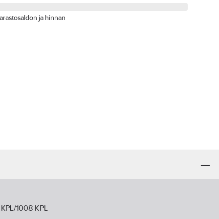
arastosaldon ja hinnan
2 KPL/1008 KPL