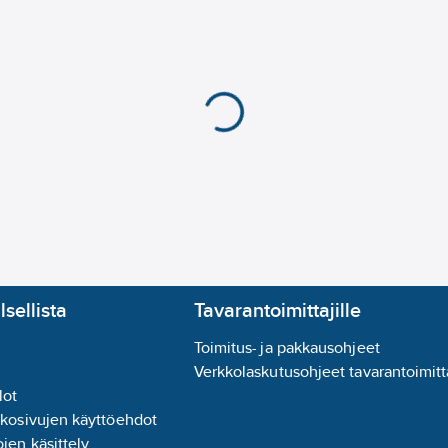
lsellista
Tavarantoimittajille
Toimitus- ja pakkausohjeet
Verkkolaskutusohjeet tavarantoimitta
lot
kkosivujen käyttöehdot
jen käsittely