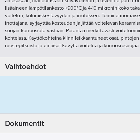
ainesosaan, mahdollistaen kuivavoitelun ja osien helpon irro
lisäaineen lämpötilankesto +900°C ja 4-10 mikronin koko tak
voitelun, kulumiskestävyyden ja irrotuksen. Toimii erinomais
irrottajana, syrjäyttää kosteuden ja jättää voitelevan keraam
suojan korroosiota vastaan. Parantaa merkittävästi voiteluomi
kohteissa. Käyttökohteina kiinnileikkaantuneet osat, pintoje
ruostepilkuista ja erilaiset kevyttä voitelua ja korroosiosuojaa
Käyttö: Suihkuta reilusti, anna vaikuttaa hetken ja pura kiinni
Vaihtoehdot
ruostuneet pultit, mutterit ja muut osat. Toimii kaikissa asenno
Tuotenumero
70037216
Toimittajan tuotenumero:
8427
EAN koodi:
6417258002566
Materiaaliluokka
K06080
Dokumentit