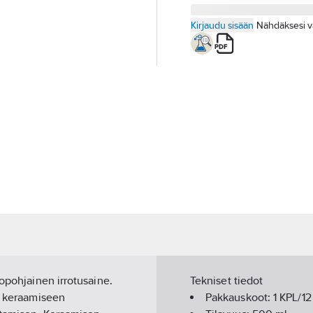
Kirjaudu sisään
Nähdäksesi v
iopohjainen irrotusaine.
Tekniset tiedot
ty keraamiseen
Pakkauskoot:
1 KPL/1