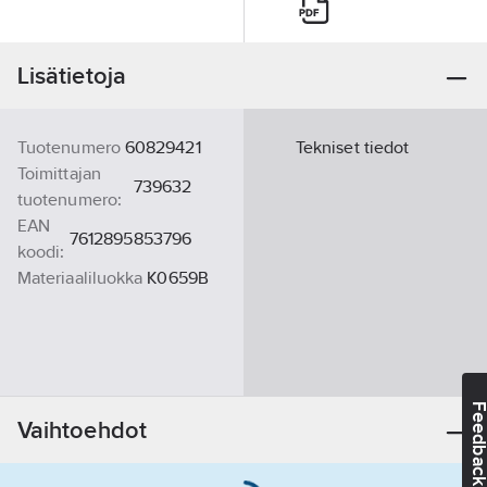
Lisätietoja
Tuotenumero
60829421
Tekniset tiedot
Toimittajan
739632
tuotenumero:
EAN
7612895853796
koodi:
Materiaaliluokka
K0659B
Feedba
Vaihtoehdot