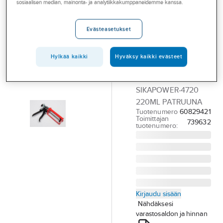
sosiaalisen median, mainonta- ja analytiikkakumppaneidemme kanssa.
Palvelut
pistooli
Sikapower
Toimialat
Evästeasetukset
-4720 220ml
Asioi meillä
patruuna
Hylkää kaikki
Hyväksy kaikki evästeet
Artikkelit
KÄSIKÄYTTÖINEN
A-klubi
PISTOOLI
SIKAPOWER-4720
220ML PATRUUNA
Tuotenumero
60829421
Toimittajan
739632
tuotenumero:
Kirjaudu sisään
Nähdäksesi
varastosaldon ja hinnan