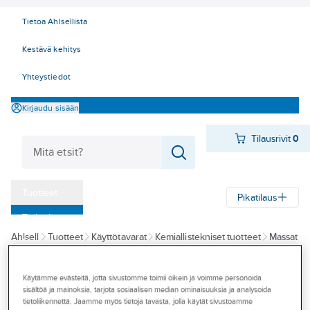
Tietoa Ahlsellista
Kestävä kehitys
Yhteystiedot
Kirjaudu sisään
Tilausrivit
0
Tuotteet
Pikatilaus
‎Tarjoukset
Ahlsell
Tuotteet
Käyttötavarat
Kemiallistekniset tuotteet
Massat
Myymälät
Saumauspistoolit ja tarvikkeet
Tapahtumat
Käytämme evästeitä, jotta sivustomme toimii oikein ja voimme personoida
SIKA
sisältöä ja mainoksia, tarjota sosiaalisen median ominaisuuksia ja analysoida
Konseptit
Käsikäyttöinen
tietoliikennettä. Jaamme myös tietoja tavasta, jolla käytät sivustoamme