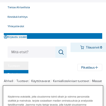
Tietoa Ahlsellista
Kestävä kehitys
Yhteystiedot
Kirjaudu sisään
Tilausrivit
0
Tuotteet
Pikatilaus
‎Tarjoukset
Ahlsell
Tuotteet
Käyttötavarat
Kemiallistekniset tuotteet
Massat
Myymälät
Saumauspistoolit ja tarvikkeet
Tapahtumat
Käytämme evästeitä, jotta sivustomme toimii oikein ja voimme personoida
FISCHER
Konseptit
sisältöä ja mainoksia, tarjota sosiaalisen median ominaisuuksia ja analysoida
Massapuristin
tietoliikennettä. Jaamme myös tietoja tavasta, jolla käytät sivustoamme