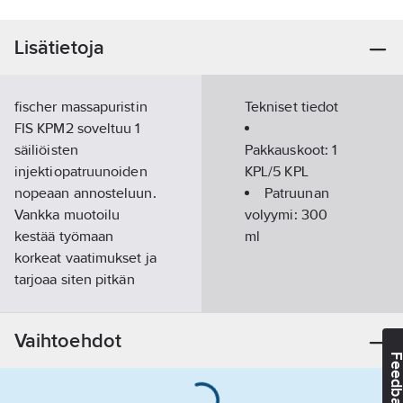
Lisätietoja
fischer massapuristin
Tekniset tiedot
FIS KPM2 soveltuu 1
säiliöisten
Pakkauskoot:
1
injektiopatruunoiden
KPL/5 KPL
nopeaan annosteluun.
Patruunan
Vankka muotoilu
volyymi:
300
kestää työmaan
ml
korkeat vaatimukset ja
tarjoaa siten pitkän
käyttöiän. Portaaton
syöttö mahdollistaa
Vaihtoehdot
tarkan annostelun ja
Feedba
varmistaa siten helpon
asennuksen.