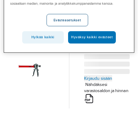
Palvelut
sosiaalisen median, mainonta- ja analytiikkakumppaneidemme kanssa.
fischer KPM2
MASSAPURISTIN
Toimialat
Evästeasetukset
FISCHER KPM2
Asioi meillä
Tuotenumero
10174660
Toimittajan
53117
tuotenumero:
Artikkelit
Hylkää kaikki
Hyväksy kaikki evästeet
A-klubi
Kirjaudu sisään
Nähdäksesi
varastosaldon ja hinnan