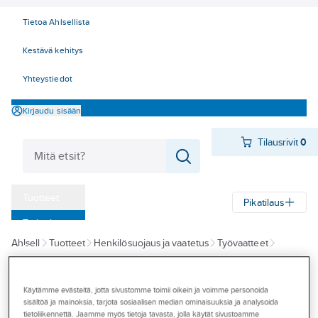
Tietoa Ahlsellista
Kestävä kehitys
Yhteystiedot
Kirjaudu sisään
Tilausrivit
0
Tuotteet
Pikatilaus
‎Tarjoukset
Ahlsell
Tuotteet
Henkilösuojaus ja vaatetus
Työvaatteet
Myymälät
Työvaatteet
Liivit
Tapahtumat
Käytämme evästeitä, jotta sivustomme toimii oikein ja voimme personoida
SMILA
Konseptit
sisältöä ja mainoksia, tarjota sosiaalisen median ominaisuuksia ja analysoida
Liivi Bea Smila
tietoliikennettä. Jaamme myös tietoja tavasta, jolla käytät sivustoamme