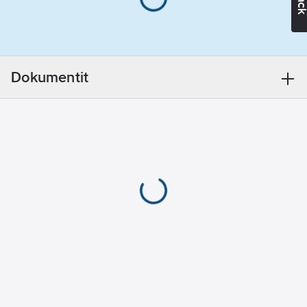
tuotenumero:
EAN
7332777266468
koodi:
Materiaaliluokka
K0914A
Dokumentit