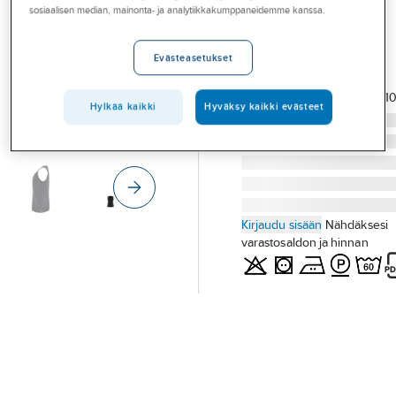
Palvelut
sosiaalisen median, mainonta- ja analytiikkakumppaneidemme kanssa.
70352
LIIVI BEA MUSTA XXS
Toimialat
Evästeasetukset
SMILA 1000437
Asioi meillä
Tuotenumero
727168
Toimittajan
1000437001
tuotenumero:
Artikkelit
Hylkää kaikki
Hyväksy kaikki evästeet
A-klubi
Kirjaudu sisään
Nähdäksesi
varastosaldon ja hinnan