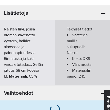
Lisätietoja
Naisten liivi, jossa
Tekniset tiedot
hieman kavenettu
Vaatteen
vyötärö, halkiot
malli /
alaosassa ja
sukupuoli:
painonapit edessä.
Naiset
Rintatasku ja kaksi
Koko:
XXS
vinoa etutaskua. Selän
Väri:
musta
pituus 68 cm koossa
Materiaalin
M.
Materiaali:
65 %
paino:
245
polyesteriä, 35 %
g/m²
puuvillaa. Paino: 245
Kausi:
Vaihtoehdot
g/m².
Pesuohjeet:
60°.
ympärivuotinen
Feedba
Tuotenumero
727168
Toimittajan
1000437001006