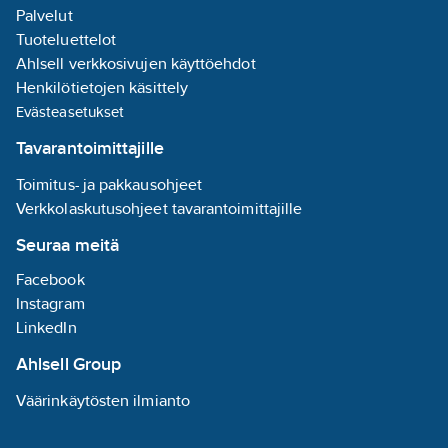
ei kerää pölyä, ei ole
Palvelut
itsetahraava eikä
Tuoteluettelot
poissinkoutuva. Moly
Ahlsell verkkosivujen käyttöehdot
HD MoS2 sumutetaan
kuivalle, puhtaalle
Henkilötietojen käsittely
pinnalle ja annetaan
Evästeasetukset
kuivua. Voidaan kiillottaa
tarvittaessa.
Tavarantoimittajille
Moly HD MoS2 on
tarkoitettu
Toimitus- ja pakkausohjeet
kuivavoiteluaineista
Verkkolaskutusohjeet tavarantoimittajille
raskaampaan käyttöön
kuin PTFE (Teflon) esim.
Seuraa meitä
lämmönkestävyydenkin
puolesta.
Facebook
Br 520 ml N 400 ml
Instagram
LinkedIn
Ahlsell Group
Väärinkäytösten ilmianto