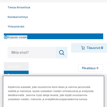
Tietoa Ahlsellista
Kestävä kehitys
Yhteystiedot
Kirjaudu sisään
Tilausrivit
0
Tuotteet
Pikatilaus
‎Tarjoukset
Ahlsell
Tuotteet
Käyttötavarat
Kemiallistekniset tuotteet
Myymälät
Öljyt, rasvat ja lastuamisaineet
Voiteluöljyt
Kuivavoiteluaineet
Käytämme evästeitä, jotta sivustomme toimii oikein ja voimme personoida
sisältöä ja mainoksia, tarjota sosiaalisen median ominaisuuksia ja analysoida
Tapahtumat
tietoliikennettä. Jaamme myös tietoja tavasta, jolla käytät sivustoamme
sosiaalisen median, mainonta- ja analytiikkakumppaneidemme kanssa.
Kuivavoiteluaineet
Konseptit