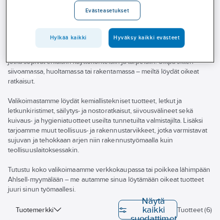
Palvelut
Evästeasetukset
Toimialat
Tarvitsetko laadukkaita käyttötavaroita työmaallesi tai
Hylkää kaikki
Hyväksy kaikki evästeet
Asioi meillä
kiinteistönhoitoon?
Ahlsellilta löydät laajan ja monipuolisen valikoiman käyttötavaroita,
Artikkelit
jotka sopivat erilaisiin käyttökohteisiin ja tarpeisiin. Olitpa sitten
siivoamassa, huoltamassa tai rakentamassa – meiltä löydät oikeat
A-klubi
ratkaisut.
Valikoimastamme löydät kemiallistekniset tuotteet, letkut ja
letkunkiristimet, säilytys- ja nostoratkaisut, siivousvälineet sekä
kuivaus- ja hygieniatuotteet useilta tunnetuilta valmistajilta. Lisäksi
tarjoamme muut teollisuus- ja rakennustarvikkeet, jotka varmistavat
sujuvan ja tehokkaan arjen niin rakennustyömaalla kuin
teollisuuslaitoksessakin.
Tutustu koko valikoimaamme verkkokaupassa tai poikkea lähimpään
Ahlsell-myymälään – me autamme sinua löytämään oikeat tuotteet
juuri sinun työmaallesi.
Näytä
kaikki
Tuotemerkki
Tuotteet (6)
suodattimet